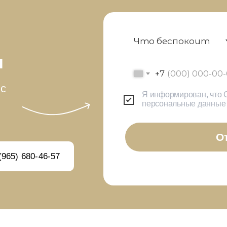
я
+7
 с
Я информирован, что 
персональные данные
О
(965) 680-46-57