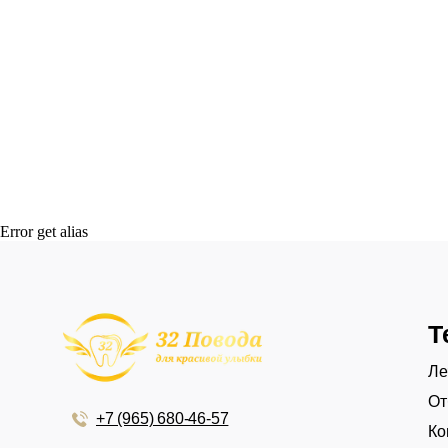
Error get alias
Т
Ле
От
+7 (965) 680-46-57
Ко