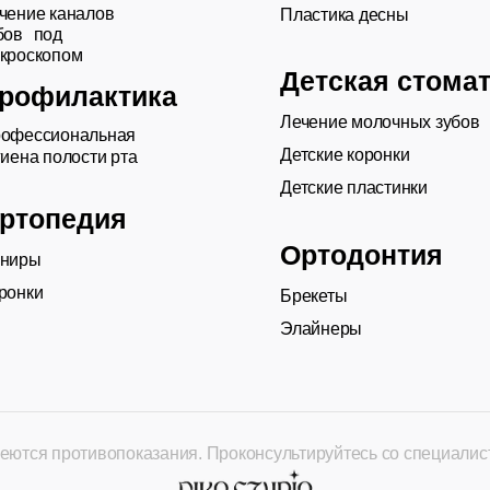
чение каналов
Пластика десны
бов под
кроскопом
Детская стома
рофилактика
Лечение молочных зубов
офессиональная
Детские коронки
гиена полости рта
Детские пластинки
ртопедия
Ортодонтия
ниры
ронки
Брекеты
Элайнеры
еются противопоказания. Проконсультируйтесь со специалис