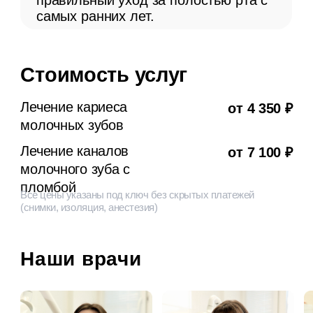
данные согласно
Политике
конфиденциальности
Отправить
Или свяжитесь самостоятельно:
Написать в WhatsApp
+7 (965) 680-46-
57