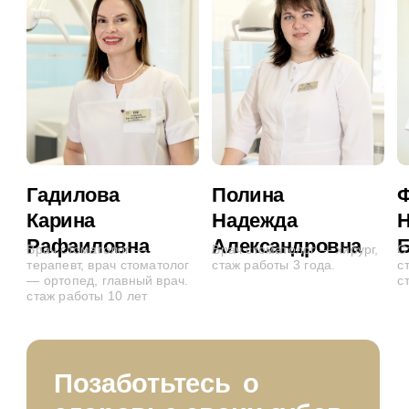
+7 (965) 680-46-57
32povoda@mail.ru
Чебоксары, Новый Город,
Новогородская, 19, помещение 2
Понедельник - пятница 8:00 - 20:00
Суббота, воскресенье 9:00 - 19:00
Терапия
Ортопедия
Лечение кариеса
Виниры
Отбеливание зубов
Коронки
Композитная реставрация
Полезное
Лечение каналов
зубов под
Услуги
микроскопом
Наши
Профилактика
работы