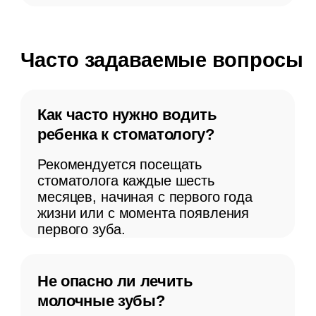
правильный уход за полостью рта с
самых ранних лет.
Стоимость услуг
Лечение кариеса
от 4 350 ₽
молочных зубов
Лечение каналов
от 7 100 ₽
молочного зуба с
пломбой
Все цены указаны под ключ без скрытых платежей
(снимки, изоляция, анестезия)
Наши врачи