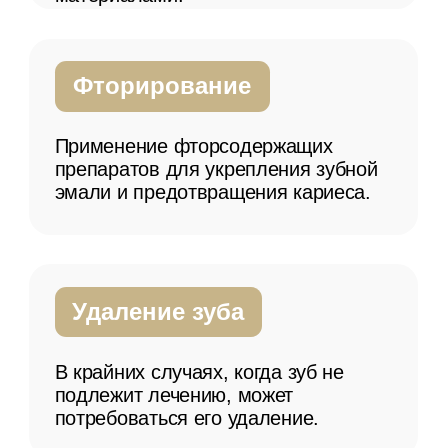
месяцев, начиная с первого года
жизни или с момента появления
первого зуба.
Не опасно ли лечить
молочные зубы?
Современные методы и материалы
делают лечение молочных зубов
безопасным и безболезненным для
детей. Поговорите со своим детским
стоматологом о возможности
применения местной анестезии для
снижения дискомфорта.
Можно ли не лечить молочные
зубы, если они все равно
выпадут?
Игнорирование проблем с
молочными зубами может привести
к болям, инфекциям и даже к
повлиять на здоровье постоянных
зубов. Важно обеспечить