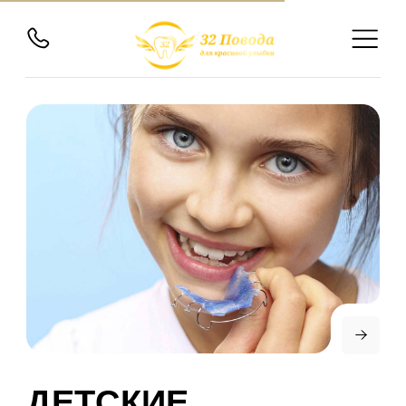
ДЕТСКИЕ
ПЛАСТИНКИ
Ортодонтические пластинки для
детей
— это специальные
приспособления, которые помогают
исправить положение зубов и челюстей
в процессе роста. Они играют важную