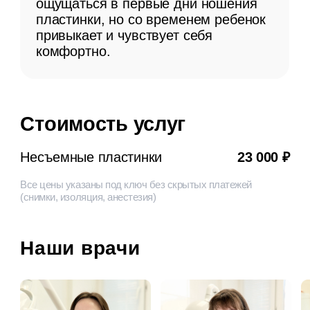
+7 (965) 680-46-57
32povoda@mail.ru
Чебоксары, Новый Город,
Новогородская, 19, помещение 2
Понедельник - пятница 8:00 - 20:00
Суббота, воскресенье 9:00 - 19:00