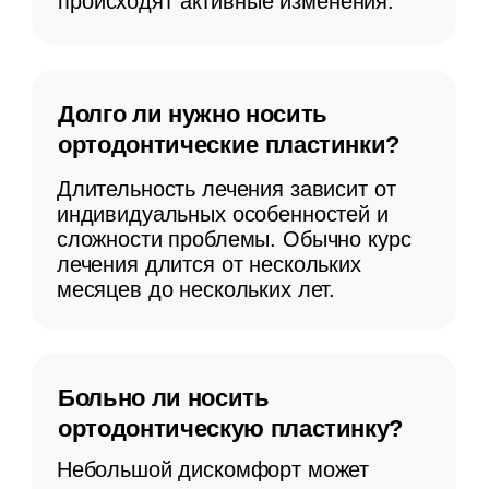
+7
Я информирован, что Семейная
стоматология хранит персональные
данные согласно
Политике
конфиденциальности
Отправить
Или свяжитесь самостоятельно:
Написать в WhatsApp
+7 (965) 680-46-
57