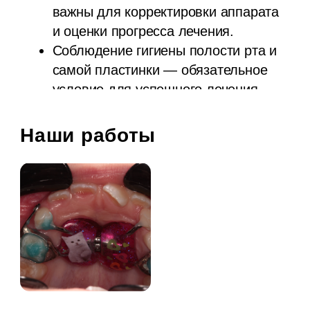
индивидуальных особенностей и
сложности проблемы. Обычно курс
лечения длится от нескольких
месяцев до нескольких лет.
Больно ли носить
ортодонтическую пластинку?
Небольшой дискомфорт может
ощущаться в первые дни ношения
пластинки, но со временем ребенок
привыкает и чувствует себя
комфортно.
Стоимость услуг
Несъемные пластинки
23 000 ₽
Все цены указаны под ключ без скрытых платежей
(снимки, изоляция, анестезия)