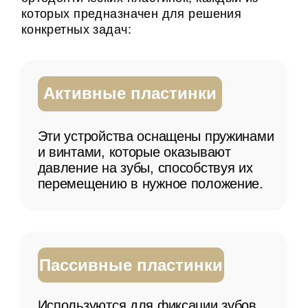
Функциональные
аппараты
Эти пластинки помогают
корректировать прикус за счет
изменения положения челюстей,
они эффективны в период
активного роста.
Методика применения
Процесс лечения с использованием
ортодонтических пластинок начинается с
визита к ортодонту. Врач проводит
обследование и создает гипсовый слепок
челюсти для изготовления
индивидуальной пластинки. После этого
пациенту выдают пластинку и дают
рекомендации по использованию: