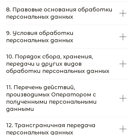
8. Правовые основания обработки
персональных данных
9. Условия обработки
персональных данных
10. Порядок сбора, хранения,
передачи и других видов
обработки персональных данных
11. Перечень действий,
производимых Оператором с
полученными персональными
+7 (965) 680-46-57
данными
32povoda@mail.ru
Чебоксары, Новый Город,
12. Трансграничная передача
Новогородская, 19, помещение 2
персональных данных
Понедельник - пятница 8:00 - 20:00