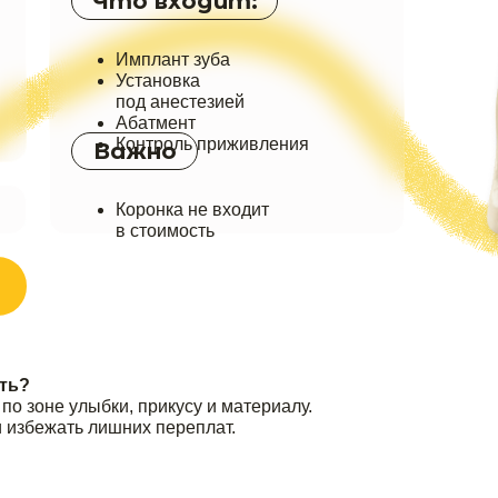
Что входит:
Имплант зуба
Установка
под анестезией
Абатмент
Контроль приживления
Важно
Коронка не входит
в стоимость
–4 зубов
при полном отсутс
сть?
о зоне улыбки, прикусу и материалу.
и избежать лишних переплат.
Что входит:
Что входит: