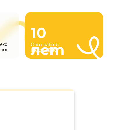
10
лет
екс
Опыт работы
оров
более 10 лет