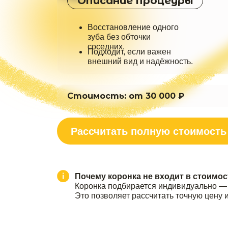
Описание процеуры
Восстановление одного
зуба без обточки
соседних.
Подходит, если важен
внешний вид и надёжность.
Стоимость: от 30 000 ₽
Рассчитать полную стоимость
Имплантация 3
Имплантация 
Почему коронка не
входит в
стоимо
Коронка подбирается индивидуально — п
Это позволяет рассчитать точную цену 
Описание процеуры
Описание процеуры