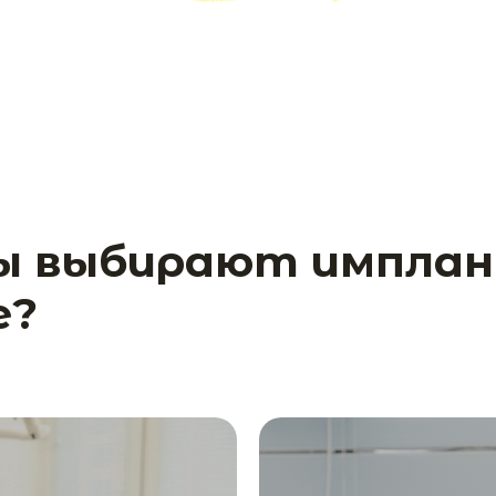
ты выбирают импла
е?